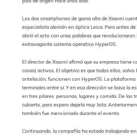
país de origen hace unos días.
Los dos smartphones de gama alta de Xiaomi cuent
especialista alemán en óptica Leica. Pero antes de e
abrió el acto con unas palabras que revolucionaron 
extravagante sistema operativo HyperOS.
El director de Xiaomi afirmó que su empresa tiene ca
cosas) activos. El objetivo es que todos ellos, salv
antelación, funcionen con HyperOS. La plataforma e
terminales entre sí. Y en esa dirección se basa la 
en tres pilares: personas, lugares y comida. De las 
cubierto, pero espero dejarla muy lista. Anteriormen
también fue mencionado durante el evento.
Continuando, la compañía ha estado trabajando en s