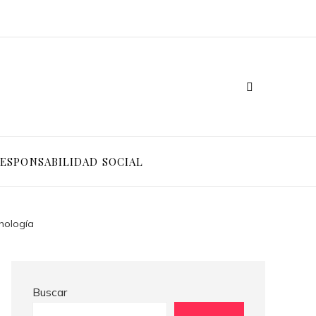
Crisis financieras que impulsaron la creación de mecanismos de supervisión bancaria
Las 15 donaciones individuales más grandes que impulsaron cambios sociales significativos
ESPONSABILIDAD SOCIAL
nología
Buscar