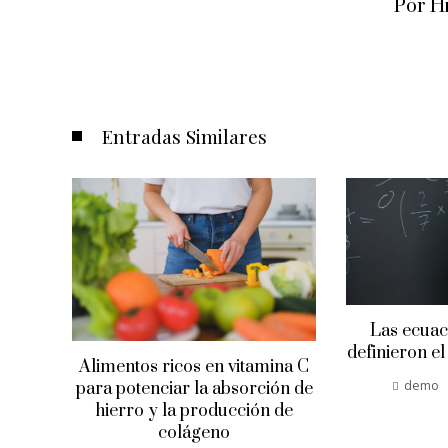
Por H
Entradas Similares
de
Las ecuac
definieron e
Alimentos ricos en vitamina C
ornos
demo
para potenciar la absorción de
hierro y la producción de
oras
colágeno