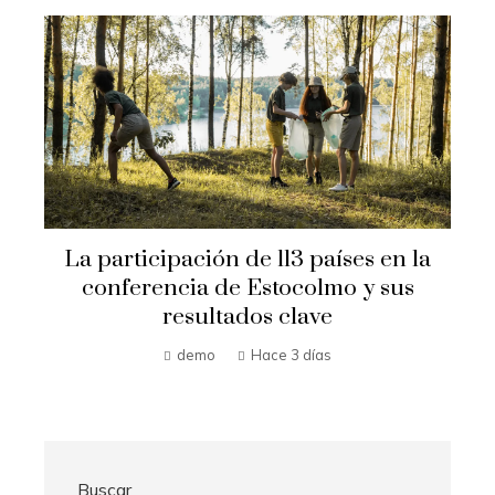
 la
Las 15 donaciones individuales más
s
grandes que impulsaron cambios
sociales significativos
Hilda Loaiza
Hace 4 días
Buscar