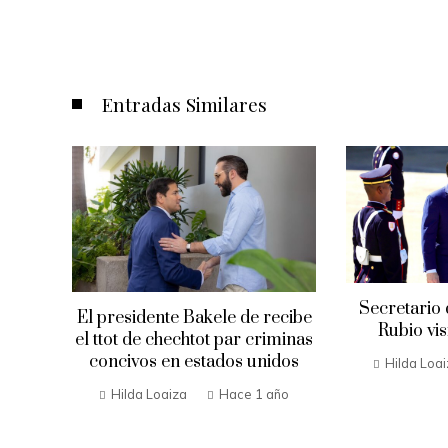
Entradas Similares
Secretario
El presidente Bakele de recibe
Rubio vis
Envía
el ttot de chechtot par criminas
a en
concivos en estados unidos
Hilda Loa
Hilda Loaiza
Hace 1 año
año