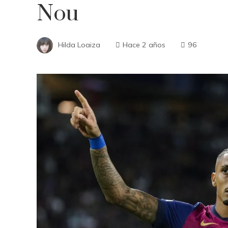
Nou
Hilda Loaiza
Hace 2 años
96