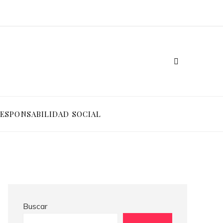
Crisis financieras que impulsaron la creación de mecanismos de supervisión bancaria
Las 15 donaciones individuales más grandes que impulsaron cambios sociales significativos
ESPONSABILIDAD SOCIAL
Buscar