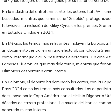
York y los Dodgers de Los Ángeles por su histórica Serie Mun
En la industria del entretenimiento, los actores Katt Willia
buscados, mientras que la miniserie “Griselda”, protagoniza
televisiva. La inclusión de Miley Cyrus en los premios Gra
en Estados Unidos en 2024.
En México, los temas más relevantes incluyen la Eurocopa, la
un documento central en un año electoral, con Claudia Shei
como “reforma judicial” y “resultados electorales”. En cine y t
Famosos” fueron las que más deleitaron, mientras que fenóm
Olímpicos despertaron gran interés.
En Colombia, el deporte ha dominado las cartas, con la Copa
París 2024 como los temas más consultados. Los deportistas
de su paso por la Copa América, son el ciclista Rigoberto Urá
décadas de carrera profesional. La muerte del icónico comp
generado mucho interés.