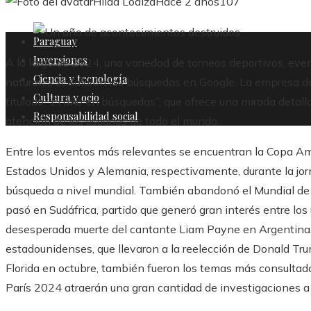
Hilda Loaiza
Hace 2 años
107
Paraguay
Inversiones
A lo largo de 2024, una variedad de torneos deportivos, ev
Ciencia y tecnología
naturales señalarán las búsquedas en Google. La empresa d
Cultura y ocio
titulado “El año en búsquedas”, que ofrece una mirada detall
Responsabilidad social
atención de los usuarios de todo el mundo.
Entre los eventos más relevantes se encuentran la Copa Amé
Estados Unidos y Alemania, respectivamente, durante la jorna
búsqueda a nivel mundial. También abandonó el Mundial de
pasó en Sudáfrica, partido que generó gran interés entre los 
desesperada muerte del cantante Liam Payne en Argentina.
estadounidenses, que llevaron a la reelección de Donald Tru
Florida en octubre, también fueron los temas más consultado
París 2024 atraerán una gran cantidad de investigaciones a