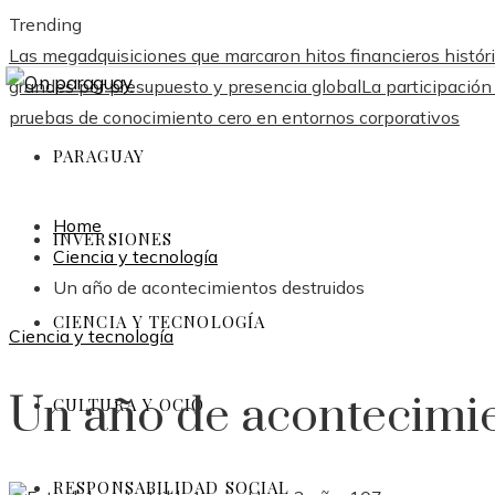
Trending
Las megadquisiciones que marcaron hitos financieros histór
grandes por presupuesto y presencia global
La participación
pruebas de conocimiento cero en entornos corporativos
PARAGUAY
Home
INVERSIONES
Ciencia y tecnología
Un año de acontecimientos destruidos
CIENCIA Y TECNOLOGÍA
Ciencia y tecnología
Un año de acontecimie
CULTURA Y OCIO
RESPONSABILIDAD SOCIAL