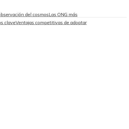
 observación del cosmos
Las ONG más
os clave
Ventajas competitivas de adoptar