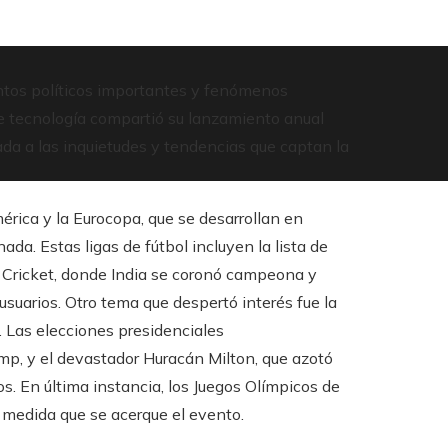
entos políticos importantes y fenómenos
e tecnología compartió su lanzamiento anual
ada a las inquietudes y tendencias que captan la
rica y la Eurocopa, que se desarrollan en
da. Estas ligas de fútbol incluyen la lista de
 Cricket, donde India se coronó campeona y
usuarios. Otro tema que despertó interés fue la
 Las elecciones presidenciales
mp, y el devastador Huracán Milton, que azotó
s. En última instancia, los Juegos Olímpicos de
 medida que se acerque el evento.