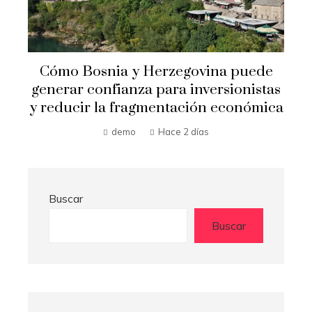
Crisis financieras que impulsaron la
s
creación de mecanismos de
a
supervisión bancaria
Hilda Loaiza
Hace 2 días
Buscar
Buscar