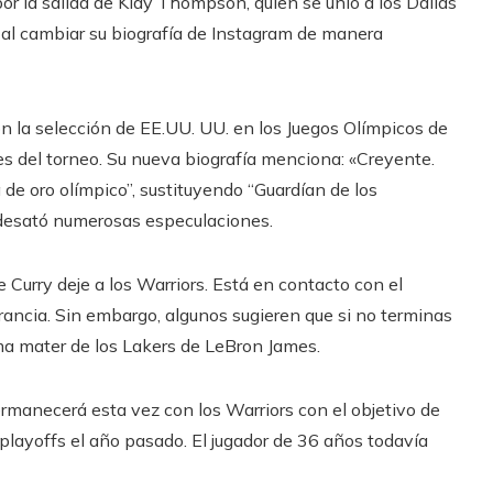
or la salida de Klay Thompson, quien se unió a los Dallas
a al cambiar su biografía de Instagram de manera
on la selección de EE.UU. UU. en los Juegos Olímpicos de
les del torneo. Su nueva biografía menciona: «Creyente.
 de oro olímpico”, sustituyendo “Guardían de los
e desató numerosas especulaciones.
Curry deje a los Warriors. Está en contacto con el
ancia. Sin embargo, algunos sugieren que si no terminas
lma mater de los Lakers de LeBron James.
ermanecerá esta vez con los Warriors con el objetivo de
playoffs el año pasado. El jugador de 36 años todavía