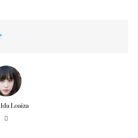
s
ilda Loaiza