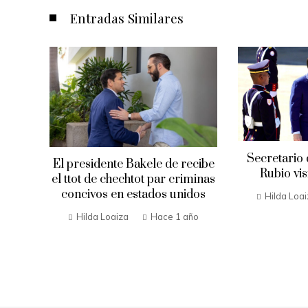
Entradas Similares
Secretario
El presidente Bakele de recibe
Rubio vis
Envía
el ttot de chechtot par criminas
a en
concivos en estados unidos
Hilda Loa
Hilda Loaiza
Hace 1 año
año