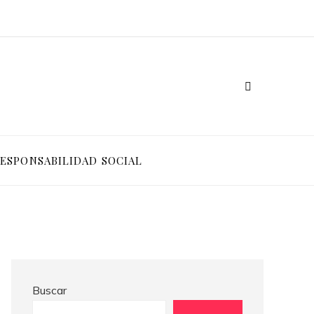
Ventajas competitivas de adoptar pruebas de conocimiento cero en entornos corporativos
Cómo Bosnia y Herzegovina puede generar confianza para inversionistas y reducir la fragmentación económica
ESPONSABILIDAD SOCIAL
Buscar