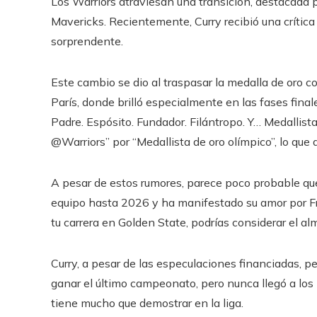
Los Warriors atraviesan una transición, destacada p
Mavericks. Recientemente, Curry recibió una crític
sorprendente.
Este cambio se dio al traspasar la medalla de oro c
París, donde brilló especialmente en las fases fina
Padre. Espósito. Fundador. Filántropo. Y… Medallista
@Warriors” por “Medallista de oro olímpico”, lo qu
A pesar de estos rumores, parece poco probable que 
equipo hasta 2026 y ha manifestado su amor por Fr
tu carrera en Golden State, podrías considerar el a
Curry, a pesar de las especulaciones financiadas, p
ganar el último campeonato, pero nunca llegó a los 
tiene mucho que demostrar en la liga.