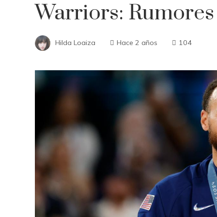
Warriors: Rumores 
Hilda Loaiza
Hace 2 años
104