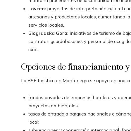
montaña procedentes de la comunidad local para
Lovćen:
proyectos de interpretación cultural que
artesanos y productores locales, aumentando l
servicios locales.
Biogradska Gora:
iniciativas de turismo de baj
contratan guardabosques y personal de acogida
rural.
Opciones de financiamiento y
La RSE turística en Montenegro se apoya en una c
fondos privados de empresas hoteleras y operad
proyectos ambientales;
tasas de entrada a parques nacionales o cánone
local;
subvenciones y cooperación internacional (fond