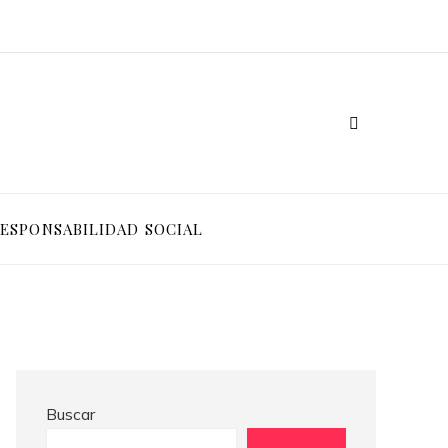
Ventajas competitivas de adoptar pruebas de conocimiento cero en entornos corporativos
Cómo Bosnia y Herzegovina puede generar confianza para inversionistas y reducir la fragmentación económica
ESPONSABILIDAD SOCIAL
Buscar