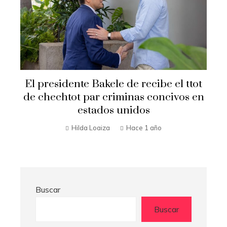
Secre
l presidente Bakele de recibe el ttot
e chechtot par criminas concivos en
estados unidos
Hilda Loaiza
Hace 1 año
Buscar
Buscar