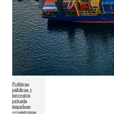
Políticas
públicas y
inversión
privada
impulsan
ecosistemas