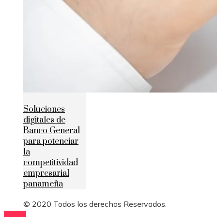
Soluciones
digitales de
Banco General
para potenciar
la
competitividad
empresarial
panameña
© 2020 Todos los derechos Reservados.