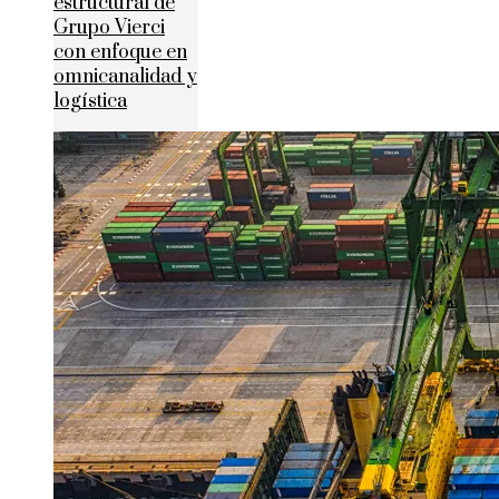
estructural de
Grupo Vierci
con enfoque en
omnicanalidad y
logística