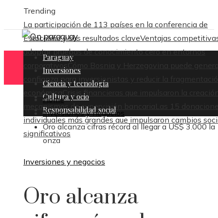
Trending
La participación de 113 países en la conferencia de
Estocolmo y sus resultados clave
Ventajas competitiva
adoptar pruebas de conocimiento cero en entornos
Paraguay
corporativos
Cómo Bosnia y Herzegovina puede genera
Inversiones
confianza para inversionistas y reducir la fragmentaci
Ciencia y tecnología
económica
Crisis financieras que impulsaron la creació
Cultura y ocio
Home
mecanismos de supervisión bancaria
Las 15 donacion
Responsabilidad social
Inversiones y negocios
individuales más grandes que impulsaron cambios soci
Oro alcanza cifras récord al llegar a US$ 3.000 la
significativos
onza
Inversiones y negocios
Oro alcanza