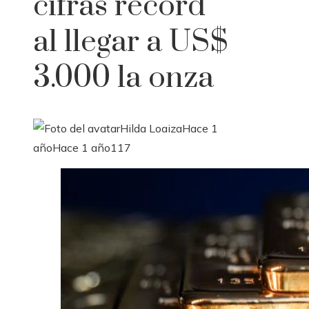
cifras récord
al llegar a US$
3.000 la onza
Hilda Loaiza
Hace 1
año
Hace 1 año
117