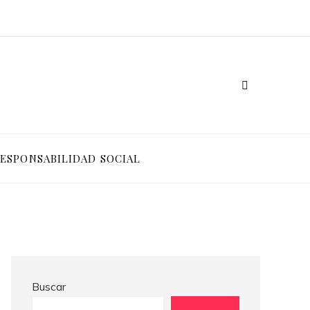
Ventajas competitivas de adoptar pruebas de conocimiento cero en entornos corporativos
Cómo Bosnia y Herzegovina puede generar confianza para inversionistas y reducir la fragmentación económica
ESPONSABILIDAD SOCIAL
Buscar