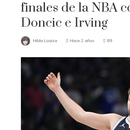
finales de la NBA co
Doncic e Irving
Hilda Loaiza
Hace 2 años
89