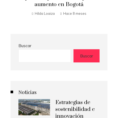
aumento en Bogotá
una carre
Hilda Loaiza
Hace 8 meses
Hilda
Buscar
Buscar
Noticias
Estrategias de
sostenibilidad e
innovación