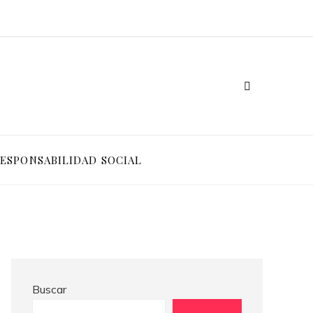
Ventajas competitivas de adoptar pruebas de conocimiento cero en entornos corporativos
Cómo Bosnia y Herzegovina puede generar confianza para inversionistas y reducir la fragmentación económica
ESPONSABILIDAD SOCIAL
Buscar