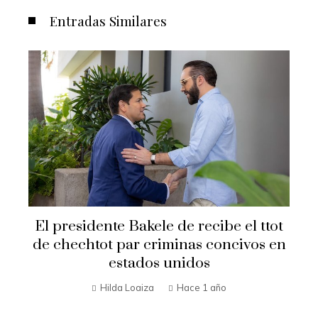
Entradas Similares
Secretario de Estado Marco R
ibe el ttot
visita El Salvador
oncivos en
Hilda Loaiza
Hace 1 año
ño