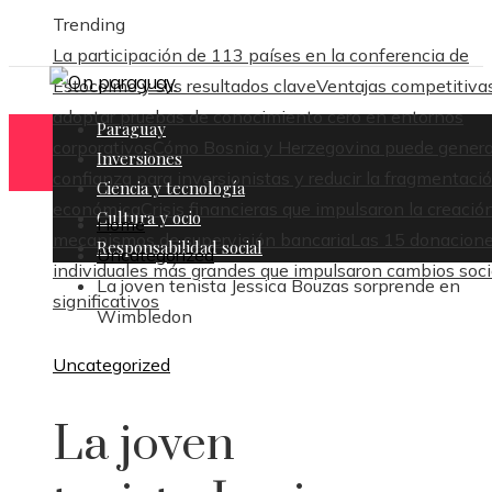
Trending
La participación de 113 países en la conferencia de
Estocolmo y sus resultados clave
Ventajas competitiva
adoptar pruebas de conocimiento cero en entornos
Paraguay
corporativos
Cómo Bosnia y Herzegovina puede genera
Inversiones
confianza para inversionistas y reducir la fragmentaci
Ciencia y tecnología
económica
Crisis financieras que impulsaron la creació
Cultura y ocio
Home
mecanismos de supervisión bancaria
Las 15 donacion
Responsabilidad social
Uncategorized
individuales más grandes que impulsaron cambios soci
La joven tenista Jessica Bouzas sorprende en
significativos
Wimbledon
Uncategorized
La joven