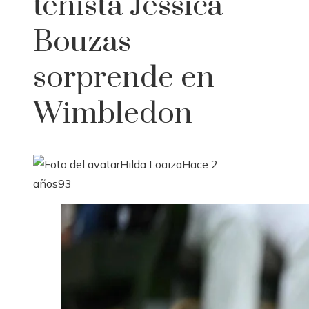
tenista Jessica
Bouzas
sorprende en
Wimbledon
Hilda Loaiza
Hace 2
años
93