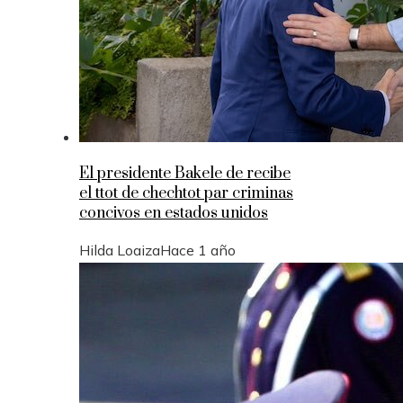
El presidente Bakele de recibe
el ttot de chechtot par criminas
concivos en estados unidos
Hilda Loaiza
Hace 1 año