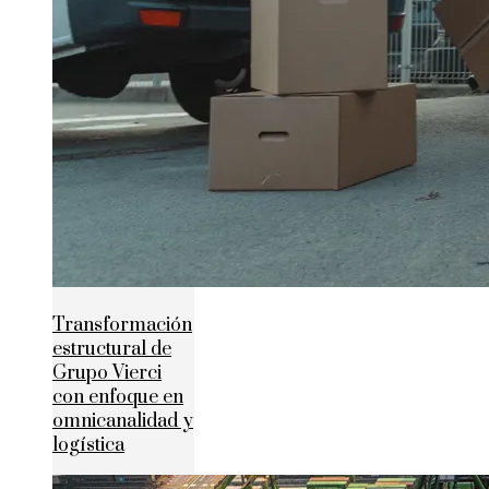
Transformación
estructural de
Grupo Vierci
con enfoque en
omnicanalidad y
logística