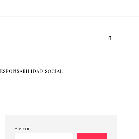
Ventajas competitivas de adoptar pruebas de conocimiento cero en entornos corporativos
Cómo Bosnia y Herzegovina puede generar confianza para inversionistas y reducir la fragmentación económica
ESPONSABILIDAD SOCIAL
Buscar