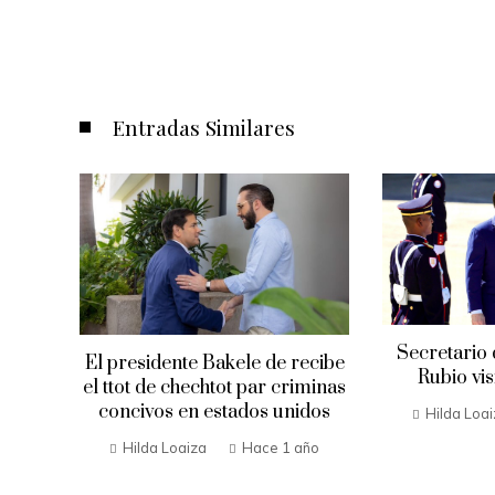
Entradas Similares
Secretario
El presidente Bakele de recibe
Rubio vis
Envía
el ttot de chechtot par criminas
a en
concivos en estados unidos
Hilda Loa
Hilda Loaiza
Hace 1 año
año