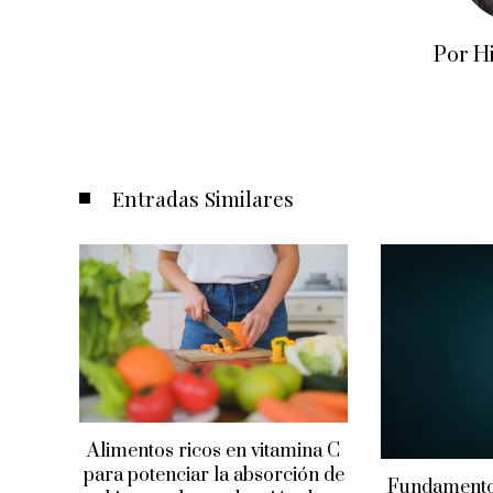
Por H
Entradas Similares
de
Alimentos ricos en vitamina C
ornos
para potenciar la absorción de
Fundamento