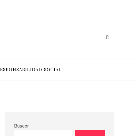
Crisis financieras que impulsaron la creación de mecanismos de supervisión bancaria
Las 15 donaciones individuales más grandes que impulsaron cambios sociales significativos
ESPONSABILIDAD SOCIAL
Buscar