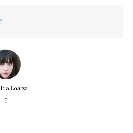
s
ilda Loaiza