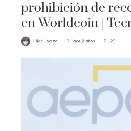
prohibición de reco
en Worldcoin | Tec
Hilda Loaiza
Hace 2 años
123