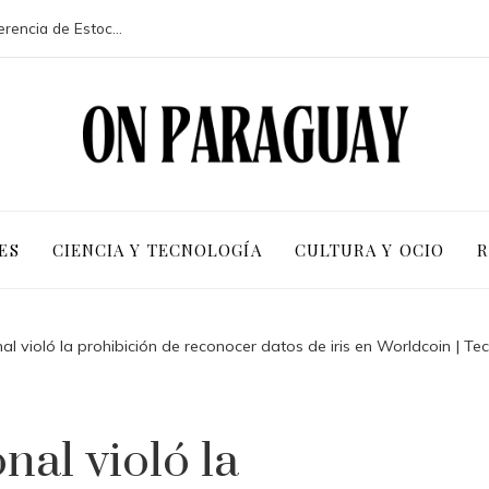
La participación de 113 países en la conferencia de Estocolmo y sus resultados clave
ES
CIENCIA Y TECNOLOGÍA
CULTURA Y OCIO
R
l violó la prohibición de reconocer datos de iris en Worldcoin | Te
nal violó la