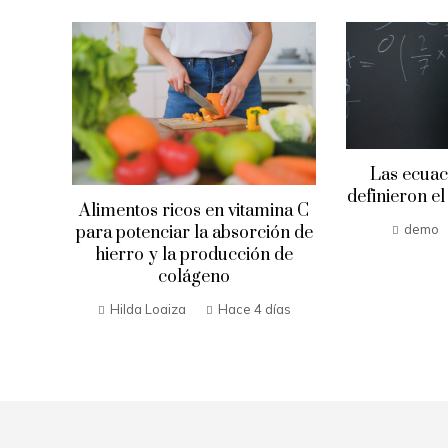
de
Las ecuac
definieron e
Alimentos ricos en vitamina C
ornos
demo
para potenciar la absorción de
hierro y la producción de
ías
colágeno
Hilda Loaiza
Hace 4 días