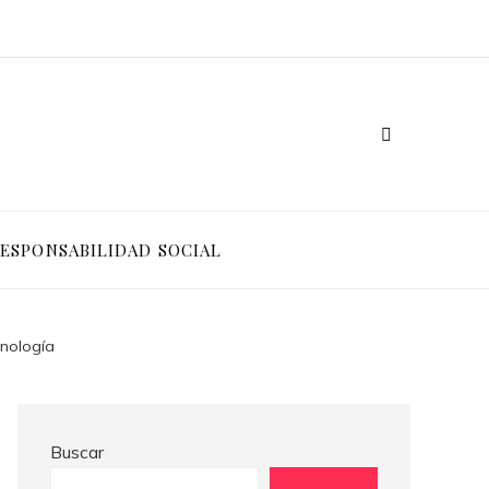
Ventajas competitivas de adoptar pruebas de conocimiento cero en entornos corporativos
Cómo Bosnia y Herzegovina puede generar confianza para inversionistas y reducir la fragmentación económica
ESPONSABILIDAD SOCIAL
cnología
Buscar