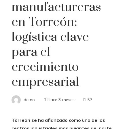
manufactureras
en Torreón:
logística clave
para el
crecimiento
empresarial
demo
Hace 3 meses
57
Torreón se ha afianzado como uno de los
centros industriales más pujantes del norte