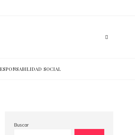
Ventajas competitivas de adoptar pruebas de conocimiento cero en entornos corporativos
Cómo Bosnia y Herzegovina puede generar confianza para inversionistas y reducir la fragmentación económica
ESPONSABILIDAD SOCIAL
Buscar