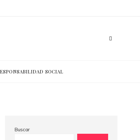
Las 15 donaciones individuales más grandes que impulsaron cambios sociales significativos
Alimentos ricos en vitamina C para potenciar la absorción de hierro y la producción de colágeno
ESPONSABILIDAD SOCIAL
Buscar