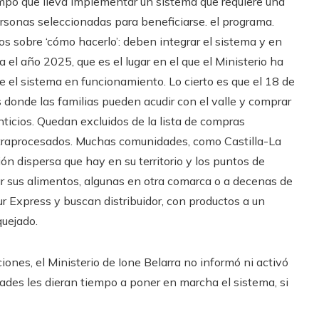
empo que lleva implementar un sistema que requiere una
ersonas seleccionadas para beneficiarse. el programa.
s sobre ‘cómo hacerlo’: deben integrar el sistema y en
a el año 2025, que es el lugar en el que el Ministerio ha
ne el sistema en funcionamiento. Lo cierto es que el 18 de
s donde las familias pueden acudir con el valle y comprar
ticios. Quedan excluidos de la lista de compras
ltraprocesados. Muchas comunidades, como Castilla-La
n dispersa que hay en su territorio y los puntos de
r sus alimentos, algunas en otra comarca o a decenas de
ur Express y buscan distribuidor, con productos a un
quejado.
iones, el Ministerio de Ione Belarra no informó ni activó
des les dieran tiempo a poner en marcha el sistema, si