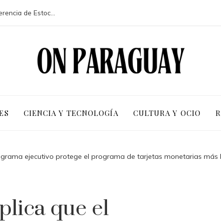
La participación de 113 países en la conferencia de Estocolmo y sus resultados clave
ES
CIENCIA Y TECNOLOGÍA
CULTURA Y OCIO
R
ograma ejecutivo protege el programa de tarjetas monetarias más 
lica que el