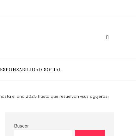
Ventajas competitivas de adoptar pruebas de conocimiento cero en entornos corporativos
Cómo Bosnia y Herzegovina puede generar confianza para inversionistas y reducir la fragmentación económica
ESPONSABILIDAD SOCIAL
hasta el año 2025 hasta que resuelvan «sus agujeros»
Buscar