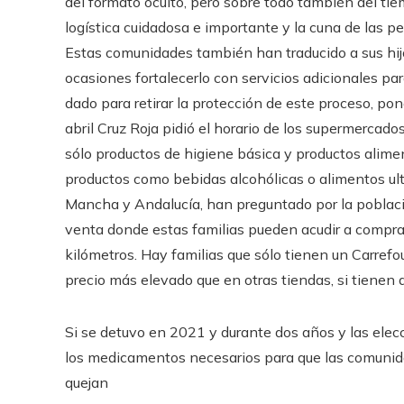
del formato oculto, pero sobre todo también del ti
logística cuidadosa e importante y la cuna de las p
Estas comunidades también han traducido a sus hijo
ocasiones fortalecerlo con servicios adicionales par
dado para retirar la protección de este proceso, po
abril Cruz Roja pidió el horario de los supermercado
sólo productos de higiene básica y productos alimen
productos como bebidas alcohólicas o alimentos u
Mancha y Andalucía, han preguntado por la població
venta donde estas familias pueden acudir a compra
kilómetros. Hay familias que sólo tienen un Carrefo
precio más elevado que en otras tiendas, si tienen 
Si se detuvo en 2021 y durante dos años y las elecc
los medicamentos necesarios para que las comunida
quejan