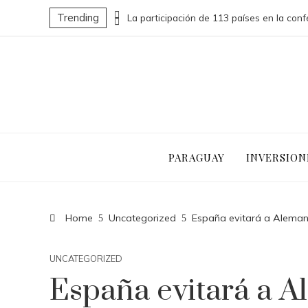
Trending
Las 15 donaciones individuales más grandes que impulsaron cambios sociales significativos
PARAGUAY
INVERSION
Home
Uncategorized
España evitará a Alemani
UNCATEGORIZED
España evitará a A