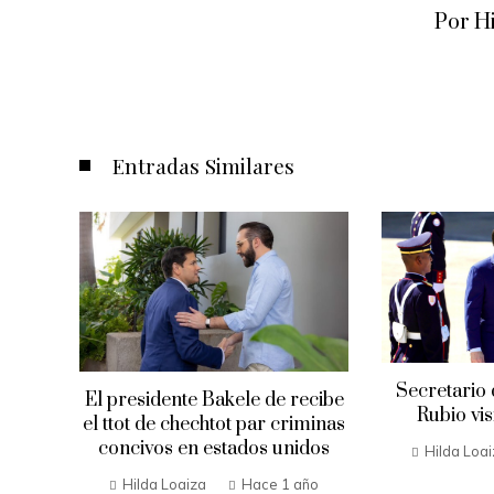
Por H
Entradas Similares
Secretario
El presidente Bakele de recibe
Rubio vis
Envía
el ttot de chechtot par criminas
a en
concivos en estados unidos
Hilda Loa
Hilda Loaiza
Hace 1 año