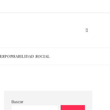
Ventajas competitivas de adoptar pruebas de conocimiento cero en entornos corporativos
Cómo Bosnia y Herzegovina puede generar confianza para inversionistas y reducir la fragmentación económica
ESPONSABILIDAD SOCIAL
Buscar