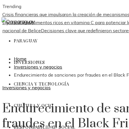
Trending
Crisis financieras que impulsaron la creación de mecanismo
significativos
Alimentos ricos en vitamina C para potenciar l
nacional de Belice
Decisiones clave que redefinieron sectores
PARAGUAY
Home
INVERSIONES
Inversiones y negocios
Endurecimiento de sanciones por fraudes en el Black 
CIENCIA Y TECNOLOGÍA
Inversiones y negocios
Endurecimiento de sa
CULTURA Y OCIO
fraudes en el Black Fr
RESPONSABILIDAD SOCIAL