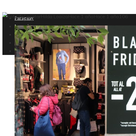
Hilda Loaiza
Hace 1 año
Hace 1 año
106
Paraguay
Inversiones
Ciencia y tecnología
Cultura y ocio
Responsabilidad social