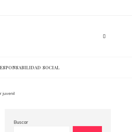
Ventajas competitivas de adoptar pruebas de conocimiento cero en entornos corporativos
Cómo Bosnia y Herzegovina puede generar confianza para inversionistas y reducir la fragmentación económica
ESPONSABILIDAD SOCIAL
 juvenil
Buscar