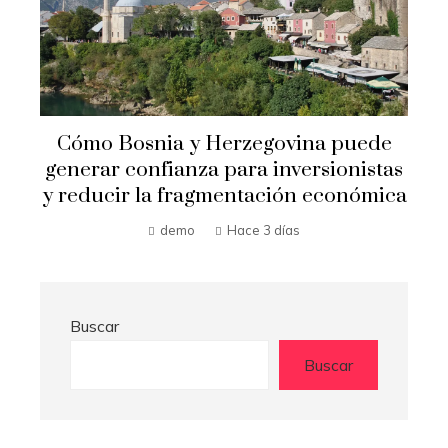
Crisis financieras que impulsaron la
s
creación de mecanismos de
a
supervisión bancaria
Hilda Loaiza
Hace 3 días
Buscar
Buscar