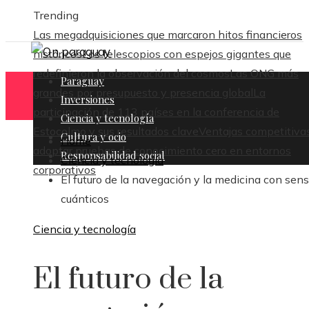
Trending
Las megadquisiciones que marcaron hitos financieros
históricos
Los telescopios con espejos gigantes que
redefinieron la observación del cosmos
Las ONG más
Paraguay
grandes por presupuesto y presencia global
La
Inversiones
participación de 113 países en la conferencia de
Ciencia y tecnología
Estocolmo y sus resultados clave
Ventajas competitiva
Cultura y ocio
Home
adoptar pruebas de conocimiento cero en entornos
Responsabilidad social
Ciencia y tecnología
corporativos
El futuro de la navegación y la medicina con sen
cuánticos
Ciencia y tecnología
El futuro de la