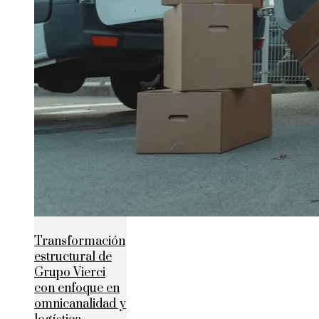
Transformación
estructural de
Grupo Vierci
con enfoque en
omnicanalidad y