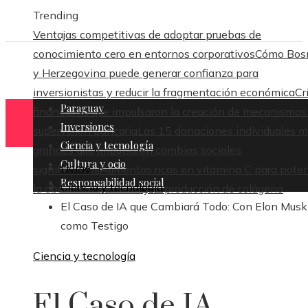
Trending
Ventajas competitivas de adoptar pruebas de
conocimiento cero en entornos corporativos
Cómo Bos
y Herzegovina puede generar confianza para
Paraguay
inversionistas y reducir la fragmentación económica
Cr
Inversiones
financieras que impulsaron la creación de mecanismos
Ciencia y tecnología
supervisión bancaria
Las 15 donaciones individuales 
Cultura y ocio
Home
grandes que impulsaron cambios sociales
Responsabilidad social
Ciencia y tecnología
significativos
Alimentos ricos en vitamina C para poten
El Caso de IA que Cambiará Todo: Con Elon Musk
la absorción de hierro y la producción de colágeno
como Testigo
Ciencia y tecnología
El Caso de IA