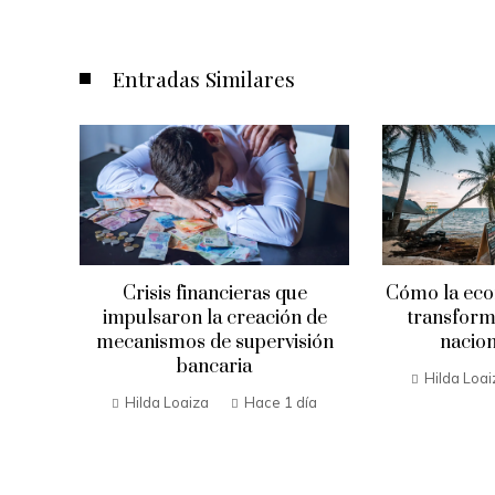
Entradas Similares
risis financieras que
Cómo la economía azul pue
ulsaron la creación de
transformar la economía
nismos de supervisión
nacional de Belice
bancaria
Hilda Loaiza
Hace 3 días
ilda Loaiza
Hace 1 día