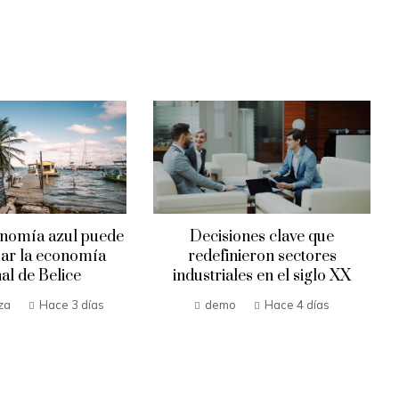
de
Decisiones clave que
Las 12 mayo
redefinieron sectores
empresas p
industriales en el siglo XX
contam
demo
Hace 4 días
Hilda Loaiza