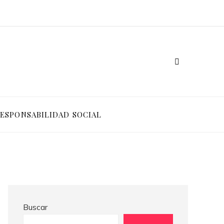
Crisis financieras que impulsaron la creación de mecanismos de supervisión bancaria
Las 15 donaciones individuales más grandes que impulsaron cambios sociales significativos
ESPONSABILIDAD SOCIAL
Buscar