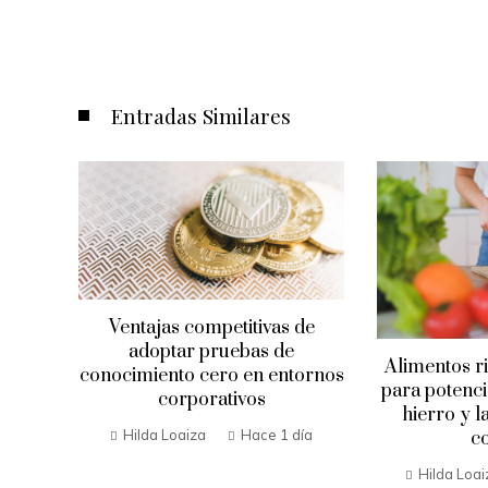
Entradas Similares
Ventajas competitivas de
adoptar pruebas de
Alimentos r
conocimiento cero en entornos
para potenci
corporativos
buena
hierro y 
er
Hilda Loaiza
Hace 1 día
c
Hilda Loai
mana