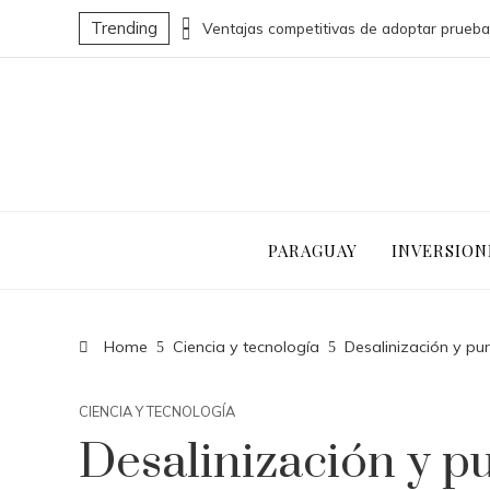
Trending
Alimentos ricos en vitamina C para potenciar la absorción de hierro y la producción de colágeno
PARAGUAY
INVERSION
Home
Ciencia y tecnología
Desalinización y pu
CIENCIA Y TECNOLOGÍA
Desalinización y pu