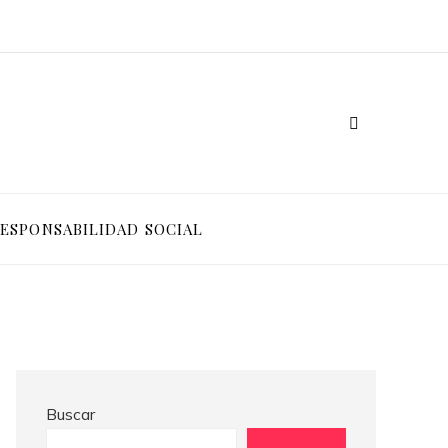
Cómo Bosnia y Herzegovina puede generar confianza para inversionistas y reducir la fragmentación económica
Crisis financieras que impulsaron la creación de mecanismos de supervisión bancaria
ESPONSABILIDAD SOCIAL
Buscar