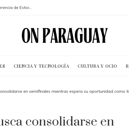
La participación de 113 países en la conferencia de Estocolmo y sus resultados clave
ES
CIENCIA Y TECNOLOGÍA
CULTURA Y OCIO
R
nsolidarse en semifinales mientras espera su oportunidad como ti
usca consolidarse en