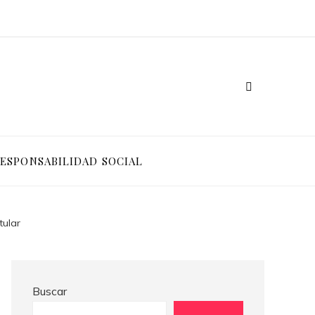
Ventajas competitivas de adoptar pruebas de conocimiento cero en entornos corporativos
Cómo Bosnia y Herzegovina puede generar confianza para inversionistas y reducir la fragmentación económica
ESPONSABILIDAD SOCIAL
tular
Buscar