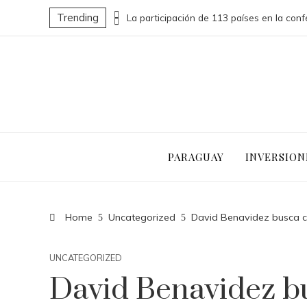
Trending
Las 15 donaciones individuales más grandes que impulsaron cambios sociales significativos
PARAGUAY
INVERSION
Home
Uncategorized
David Benavidez busca co
UNCATEGORIZED
David Benavidez b