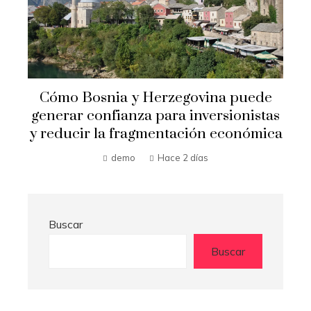
Crisis financieras que impulsaron la
s
creación de mecanismos de
a
supervisión bancaria
Hilda Loaiza
Hace 2 días
Buscar
Buscar