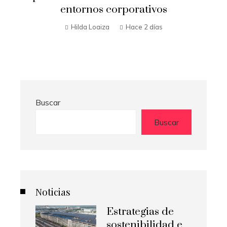
vos
Alimentos ricos en vitamina C 
potenciar la absorción de hierro
ías
producción de colágeno
Hilda Loaiza
Hace 4 días
Buscar
Buscar
Noticias
Estrategias de
sostenibilidad e