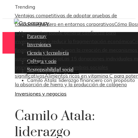
Trending
Ventajas competitivas de adoptar pruebas de
conocimiento cero en entornos corporativos
Cómo Bos
y Herzegovina puede generar confianza para
Paraguay
inversionistas y reducir la fragmentación económica
Cr
Inversiones
financieras que impulsaron la creación de mecanismos
Ciencia y tecnología
supervisión bancaria
Las 15 donaciones individuales 
Cultura y ocio
Home
grandes que impulsaron cambios sociales
Responsabilidad social
Inversiones y negocios
significativos
Alimentos ricos en vitamina C para poten
Camilo Atala: liderazgo financiero con propósito
la absorción de hierro y la producción de colágeno
Inversiones y negocios
Camilo Atala:
liderazgo