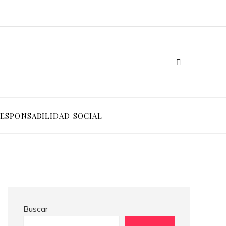
Ventajas competitivas de adoptar pruebas de conocimiento cero en entornos corporativos
Cómo Bosnia y Herzegovina puede generar confianza para inversionistas y reducir la fragmentación económica
ESPONSABILIDAD SOCIAL
Buscar