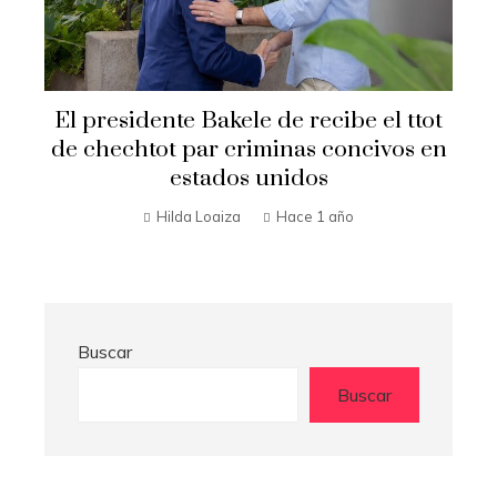
Secretario de Estado Marco R
ibe el ttot
visita El Salvador
oncivos en
Hilda Loaiza
Hace 1 año
ño
Buscar
Buscar