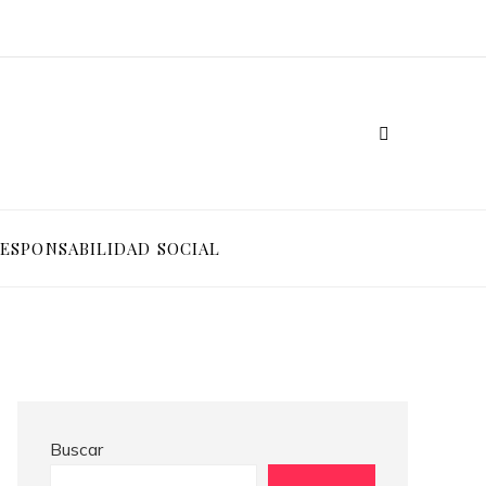
Ventajas competitivas de adoptar pruebas de conocimiento cero en entornos corporativos
Cómo Bosnia y Herzegovina puede generar confianza para inversionistas y reducir la fragmentación económica
ESPONSABILIDAD SOCIAL
Buscar