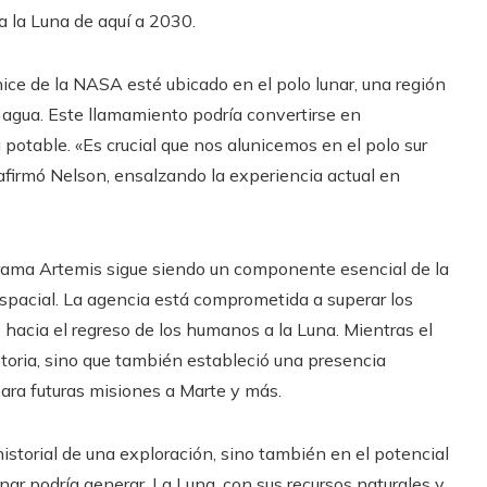
a la Luna de aquí a 2030.
ce de la NASA esté ubicado en el polo lunar, una región
 agua. Este llamamiento podría convertirse en
potable. «Es crucial que nos alunicemos en el polo sur
 afirmó Nelson, ensalzando la experiencia actual en
ograma Artemis sigue siendo un componente esencial de la
espacial. La agencia está comprometida a superar los
hacia el regreso de los humanos a la Luna. Mientras el
oria, sino que también estableció una presencia
para futuras misiones a Marte y más.
historial de una exploración, sino también en el potencial
nar podría generar. La Luna, con sus recursos naturales y