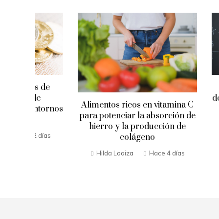
de
Las ecuac
definieron e
Alimentos ricos en vitamina C
ornos
demo
para potenciar la absorción de
hierro y la producción de
ías
colágeno
Hilda Loaiza
Hace 4 días