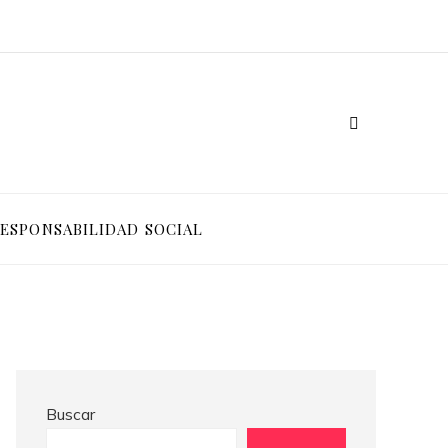
Ventajas competitivas de adoptar pruebas de conocimiento cero en entornos corporativos
Cómo Bosnia y Herzegovina puede generar confianza para inversionistas y reducir la fragmentación económica
ESPONSABILIDAD SOCIAL
Buscar