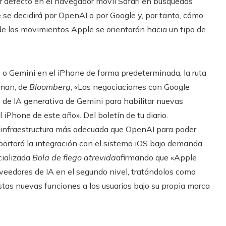
or defecto en el navegador móvil Safari en búsquedas
 se decidirá por OpenAI o por Google y, por tanto, cómo
 de los movimientos Apple se orientarán hacia un tipo de
 o Gemini en el iPhone de forma predeterminada, la ruta
rman, de
Bloomberg
, «Las negociaciones con Google
s de IA generativa de Gemini para habilitar nuevas
 iPhone de este año». Del boletín de tu diario.
infraestructura más adecuada que OpenAI para poder
portará la integración con el sistema iOS bajo demanda.
cializada
Bola de fiego atrevida
afirmando que «Apple
oveedores de IA en el segundo nivel, tratándolos como
tas nuevas funciones a los usuarios bajo su propia marca