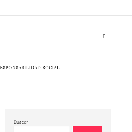
Cómo Bosnia y Herzegovina puede generar confianza para inversionistas y reducir la fragmentación económica
Crisis financieras que impulsaron la creación de mecanismos de supervisión bancaria
ESPONSABILIDAD SOCIAL
Buscar