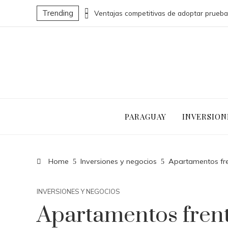
Trending
Alimentos ricos en vitamina C para potenciar la absorción de hierro y la producción de colágeno
PARAGUAY
INVERSION
Home
Inversiones y negocios
Apartamentos fren
INVERSIONES Y NEGOCIOS
Apartamentos fren