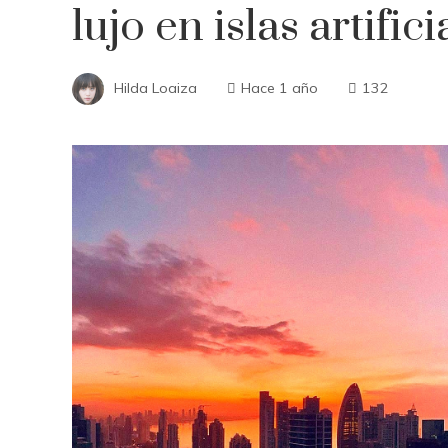
lujo en islas artific
Hilda Loaiza
Hace 1 año
132