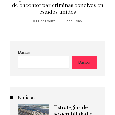
visita El Salva
iminas concivos en
 unidos
Hilda Loaiza
Hace
Hace 1 año
Buscar
Buscar
Noticias
Estrategias de
sostenibilidad e