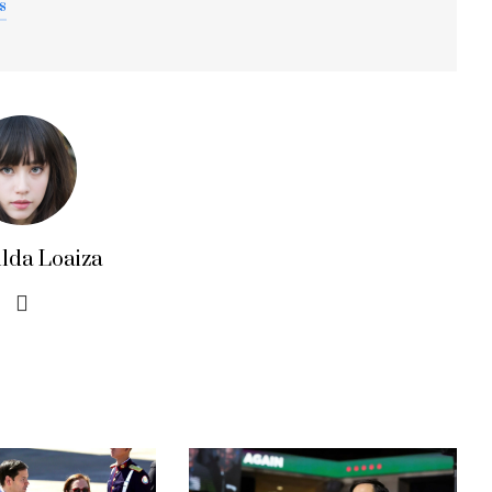
s
ilda Loaiza