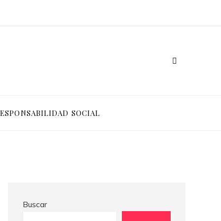
Ventajas competitivas de adoptar pruebas de conocimiento cero en entornos corporativos
Cómo Bosnia y Herzegovina puede generar confianza para inversionistas y reducir la fragmentación económica
ESPONSABILIDAD SOCIAL
Buscar