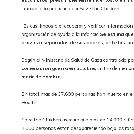
escombros, presumiblemente muertos, o en muc
comunicado publicado por Save the Children.
“Es casi imposible recuperar y verificar información
organización de ayuda a la infancia
Se estima que
brazos o separados de sus padres, ante los c
Según el Ministerio de Salud de Gaza controlado p
comenzaron
guerra en octubre
,
un trio de meno
morir de hambre.
En total, más de 37.600 personas han muerto en el 
Health.
Save the Children asegura que más de 14.000 niños
4.000 personas están desapareciendo bajo las rocas,