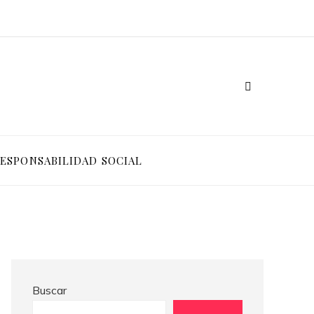
Las 15 donaciones individuales más grandes que impulsaron cambios sociales significativos
Alimentos ricos en vitamina C para potenciar la absorción de hierro y la producción de colágeno
ESPONSABILIDAD SOCIAL
Buscar