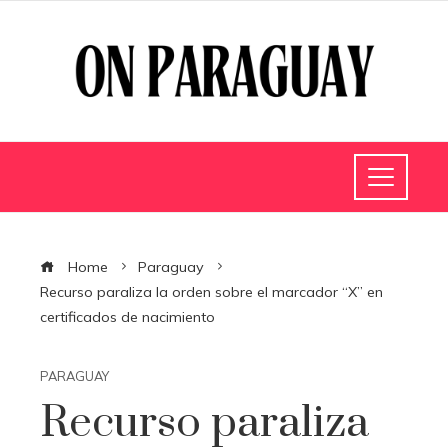
Home
Paraguay
Recurso paraliza la orden sobre el marcador “X” en
certificados de nacimiento
PARAGUAY
Recurso paraliza