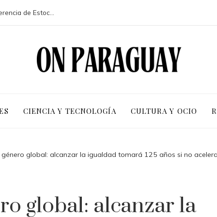
La participación de 113 países en la conferencia de Estocolmo y sus resultados clave
ES
CIENCIA Y TECNOLOGÍA
CULTURA Y OCIO
R
 género global: alcanzar la igualdad tomará 125 años si no aceler
o global: alcanzar la