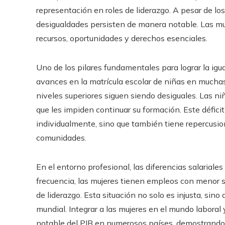
representación en roles de liderazgo. A pesar de lo
desigualdades persisten de manera notable. Las mu
recursos, oportunidades y derechos esenciales.
Uno de los pilares fundamentales para lograr la ig
avances en la matrícula escolar de niñas en muchas 
niveles superiores siguen siendo desiguales. Las n
que les impiden continuar su formación. Este défici
individualmente, sino que también tiene repercusio
comunidades.
En el entorno profesional, las diferencias salarial
frecuencia, las mujeres tienen empleos con menor sa
de liderazgo. Esta situación no solo es injusta, s
mundial. Integrar a las mujeres en el mundo laboral
notable del PIB en numerosos países, demostrando 