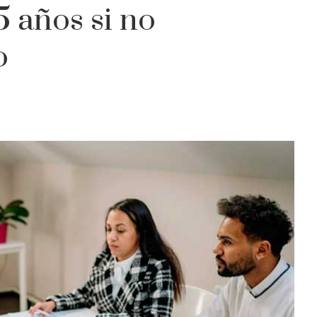
5 años si no
o