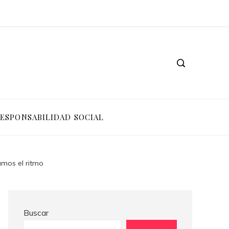
Ventajas competitivas de adoptar pruebas de conocimiento cero en entornos corporativos
Cómo Bosnia y Herzegovina puede generar confianza para inversionistas y reducir la fragmentación económica
ESPONSABILIDAD SOCIAL
amos el ritmo
Buscar