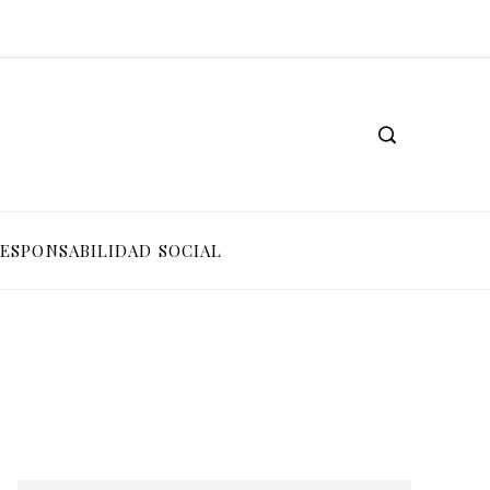
Las 15 donaciones individuales más grandes que impulsaron cambios sociales significativos
Alimentos ricos en vitamina C para potenciar la absorción de hierro y la producción de colágeno
ESPONSABILIDAD SOCIAL