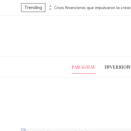
Trending
Decisiones clave que redefinieron sectores industriales en el siglo XX
PARAGUAY
INVERSION