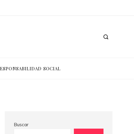
Las 15 donaciones individuales más grandes que impulsaron cambios sociales significativos
Alimentos ricos en vitamina C para potenciar la absorción de hierro y la producción de colágeno
ESPONSABILIDAD SOCIAL
Buscar