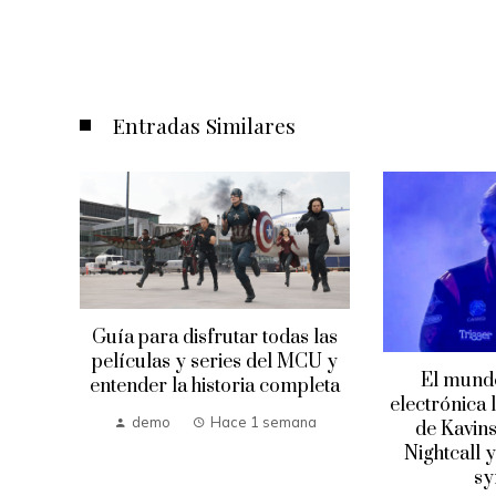
Entradas Similares
Guía para disfrutar todas las
películas y series del MCU y
n el
El mundo
entender la historia completa
al
electrónica 
demo
Hace 1 semana
na
de Kavins
Nightcall y
sy